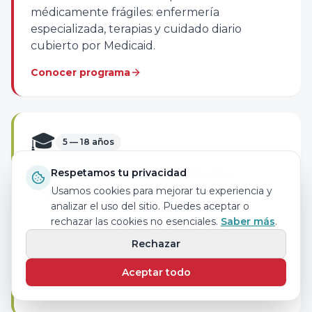
médicamente frágiles: enfermería
especializada, terapias y cuidado diario
cubierto por Medicaid.
Conocer programa
🎓
5 — 18 años
Academia para Necesidades
Respetamos tu privacidad
Especiales
Usamos cookies para mejorar tu experiencia y
analizar el uso del sitio. Puedes aceptar o
Escuela privada en Miami para niños con
rechazar las cookies no esenciales.
Saber más
.
autismo y necesidades especiales: IEP
Rechazar
personalizado, terapias integradas y becas
Step Up For Students.
Aceptar todo
Conocer programa