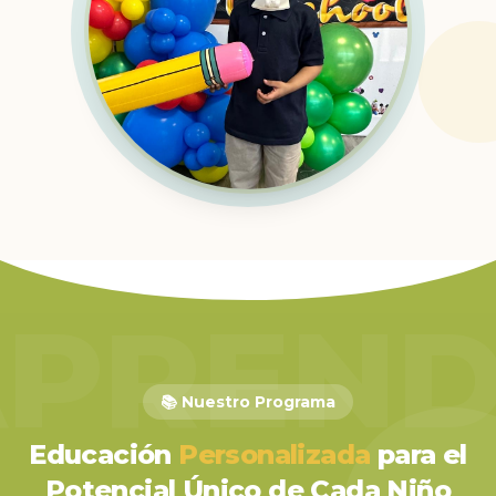
APREND
📚 Nuestro Programa
Educación
Personalizada
para el
Potencial Único de Cada Niño