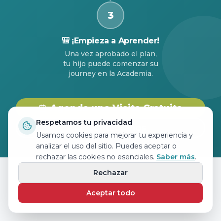
3
🎒
¡Empieza a Aprender!
Una vez aprobado el plan,
tu hijo puede comenzar su
journey en la Academia.
Agenda una Visita Gratuita
Respetamos tu privacidad
Contáctanos
Usamos cookies para mejorar tu experiencia y
analizar el uso del sitio. Puedes aceptar o
rechazar las cookies no esenciales.
Saber más
.
Rechazar
Aceptar todo