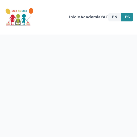
Inicio
Academia
YAC
EN
ES