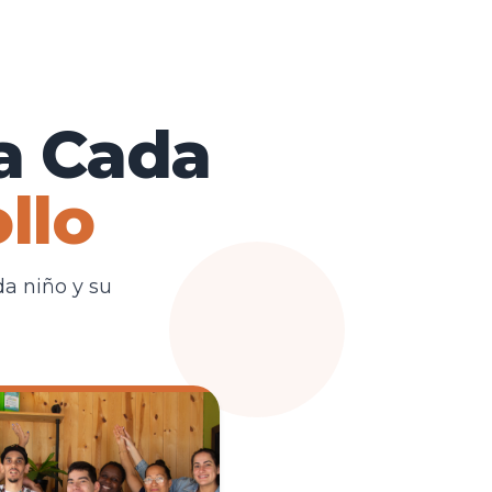
a Cada
llo
a niño y su