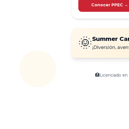
Conocer PPEC →
🌞
Summer Ca
¡Diversión, aven
🏥
Licenciado en 