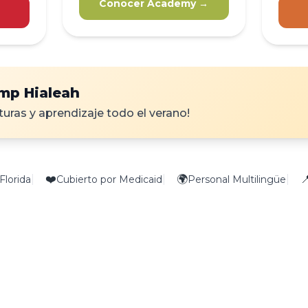
Conocer Academy →
mp Hialeah
turas y aprendizaje todo el verano!
|
❤️
|
🌍
|

Florida
Cubierto por Medicaid
Personal Multilingüe