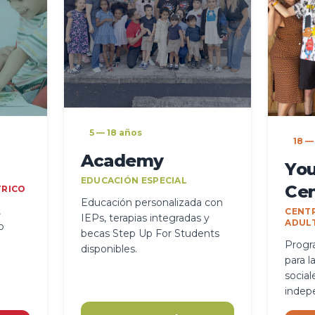
5 — 18 años
18 —
Academy
You
EDUCACIÓN ESPECIAL
Cen
TRICO
Educación personalizada con
,
CENT
IEPs, terapias integradas y
ADUL
o
becas Step Up For Students
Progr
disponibles.
para l
social
indep