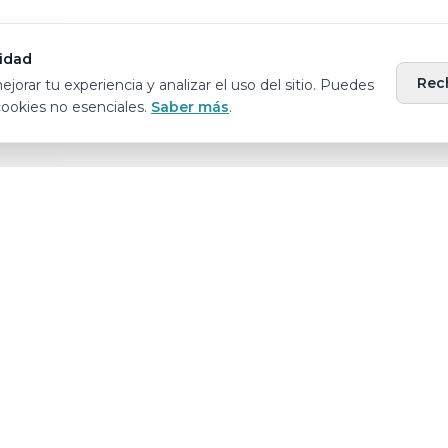
idad
Rec
orar tu experiencia y analizar el uso del sitio. Puedes
cookies no esenciales.
Saber más
.
© 2025 Step by Step Children's Center
17601 NW 78th Ave Suite 102, Miami Lakes, FL 33015
(786) 367-1304 · stepbystepagenda@gmail.com